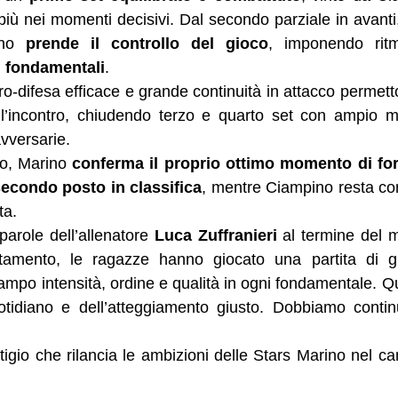
più nei momenti decisivi. Dal secondo parziale in avanti, 
ino 
prende il controllo del gioco
i fondamentali
.
ro-difesa efficace e grande continuità in attacco permetto
dell’incontro, chiudendo terzo e quarto set con ampio 
avversarie.
o, Marino 
conferma il proprio ottimo momento di fo
secondo posto in classifica
, mentre Ciampino resta co
ta.
arole dell’allenatore 
Luca Zuffranieri
 al termine del 
tamento, le ragazze hanno giocato una partita di gr
o intensità, ordine e qualità in ogni fondamentale. Ques
uotidiano e dell’atteggiamento giusto. Dobbiamo contin
igio che rilancia le ambizioni delle Stars Marino nel c