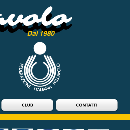
avolo
avolo
Dal 1980
CLUB
CONTATTI