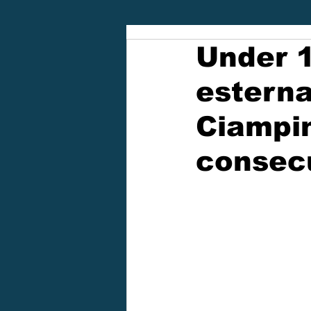
Under 1
esterna
Ciampin
consec