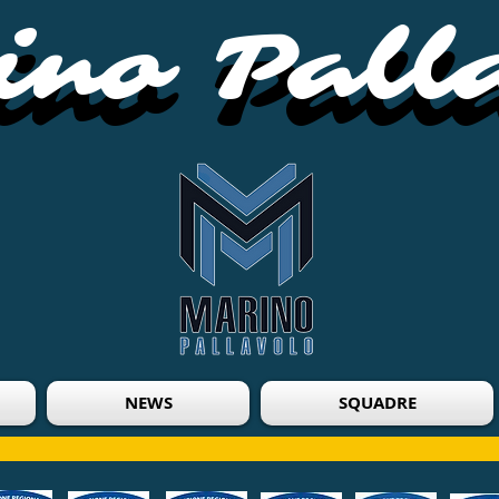
no Pall
no Pall
NEWS
SQUADRE