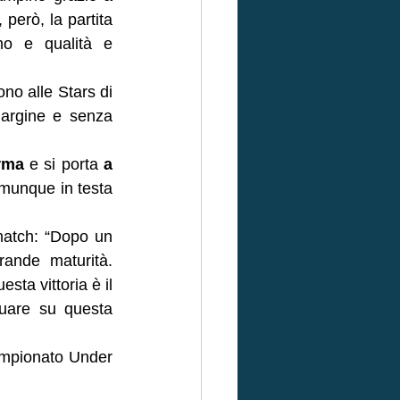
però, la partita 
, imponendo ritmo e qualità e 
no alle Stars di 
margine e senza 
rma
 e si porta 
a 
munque in testa 
match: “Dopo un 
ande maturità. 
ta vittoria è il 
uare su questa 
ampionato Under 