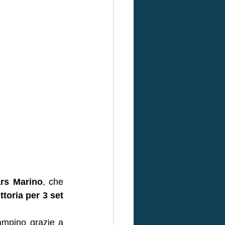
ars Marino
, che 
ittoria per 3 set 
ampino grazie a 