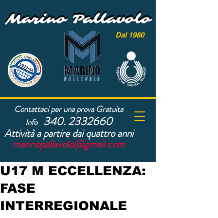
Marino Pallavolo
Marino Pallavolo
Dal 1980
Contattaci per una prova Gratuita
340. 2332660
Info
Attività a partire dai quattro anni
marinopallavolo@gmail.com
U17 M ECCELLENZA:
FASE
INTERREGIONALE