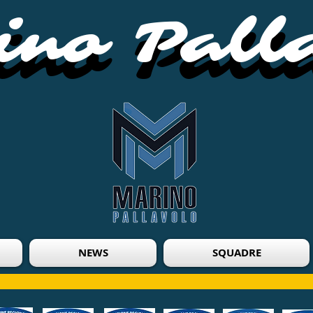
no Pall
no Pall
NEWS
SQUADRE