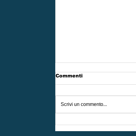
Commenti
Scrivi un commento...
Marino Pallavolo, il 3
settembre prende il via
la nuova stagione: a