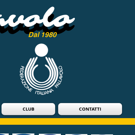
avolo
avolo
Dal 1980
CLUB
CONTATTI