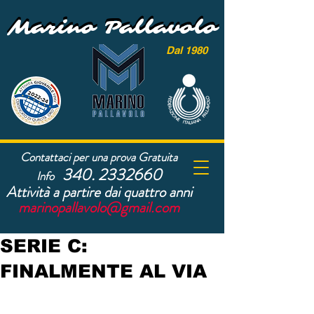
Marino Pallavolo
Marino Pallavolo
Dal 1980
Contattaci per una prova Gratuita
340. 2332660
Info
Attività a partire dai quattro anni
marinopallavolo@gmail.com
SERIE C:
FINALMENTE AL VIA