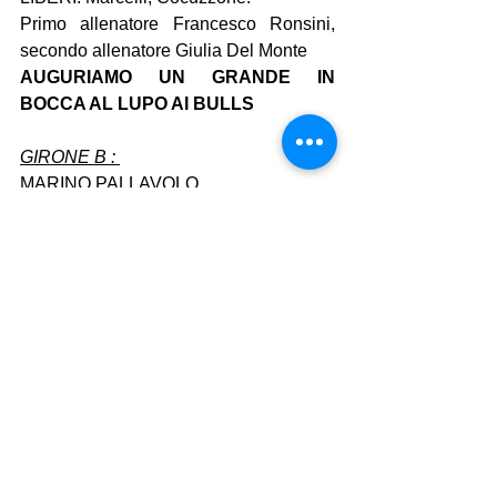
Primo allenatore Francesco Ronsini, 
secondo allenatore Giulia Del Monte
AUGURIAMO UN GRANDE IN 
BOCCA AL LUPO AI BULLS
GIRONE B : 
MARINO PALLAVOLO 
A.S.D. APPIO ROMA PALLAVOLO 
POL. CASAL BERTONE ROMA A.D.  
POLISPORTIVA COMUNALE ALBANO 
POLISPORTIVA  ROMA 7  
A.S.D. PALLAVOLO VELLETRI  
Mostra tutti
Post recenti