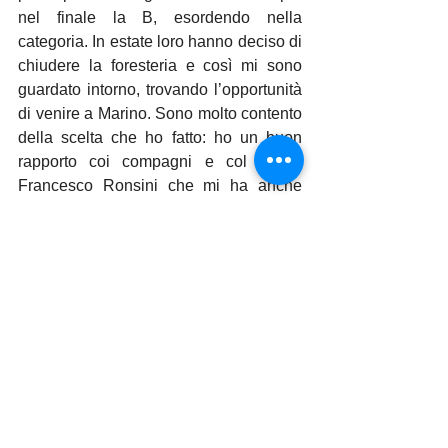
nel finale la B, esordendo nella 
categoria. In estate loro hanno deciso di 
chiudere la foresteria e così mi sono 
guardato intorno, trovando l’opportunità 
di venire a Marino. Sono molto contento 
della scelta che ho fatto: ho un buon 
rapporto coi compagni e col coach 
Francesco Ronsini che mi ha anche 
cambiato ruolo, visto che facevo il 
palleggiatore. Il mio sogno? Sarebbe 
bellissimo un giorno arrivare in serie A, 
so che c’è tanto da fare, ma questo club 
grazie alla collaborazione con Cisterna 
dà delle opportunità ai ragazzi giovani”.