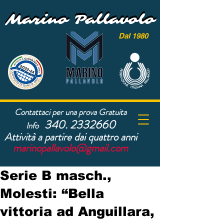
Marino Pallavolo
Marino Pallavolo
Dal 1980
Contattaci per una prova Gratuita
340. 2332660
Info
Attività a partire dai quattro anni
marinopallavolo@gmail.com
Serie B masch.,
Molesti: “Bella
vittoria ad Anguillara,