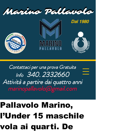
Marino Pallavolo
Marino Pallavolo
Dal 1980
Contattaci per una prova Gratuita
340. 2332660
Info
Attività a partire dai quattro anni
marinopallavolo@gmail.com
Pallavolo Marino,
l’Under 15 maschile
vola ai quarti. De