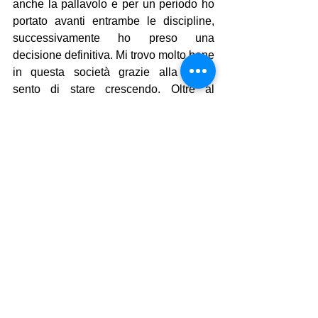
anche la pallavolo e per un periodo ho 
portato avanti entrambe le discipline, 
successivamente ho preso una 
decisione definitiva. Mi trovo molto bene 
in questa società grazie alla quale 
sento di stare crescendo. Oltre al 
campionato Under 15, gioco in 
Seconda divisione assieme a tutti i miei 
compagni di squadra e mi è capitato 
spesso di essere convocato nell’Under 
17”.
Mostra tutti
Post recenti