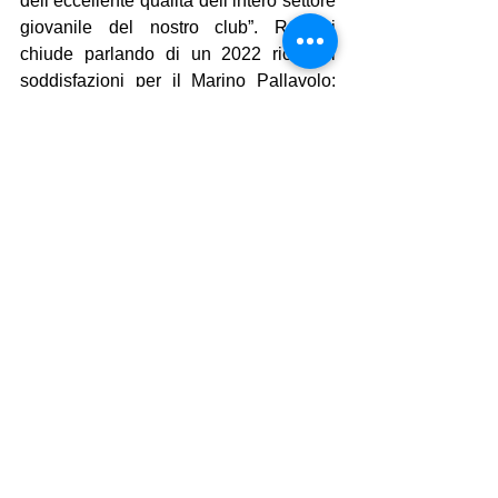
dell’eccellente qualità dell’intero settore 
giovanile del nostro club”. Ronsini 
chiude parlando di un 2022 ricco di 
soddisfazioni per il Marino Pallavolo: 
“Abbiamo conquistato due titoli 
regionali e l’approdo alle finali nazionali 
con l’Under 19 e l’Under 15 che 
assieme all’Under 17 ci danno grande 
fiducia anche per questa stagione. 
Anche con la prima squadra che milita 
in serie B e che è composta dai ragazzi 
della nostra Under 19 sono arrivate 
delle risposte importanti. Ci auguriamo 
che il 2023 possa ripartire allo stesso 
modo”.