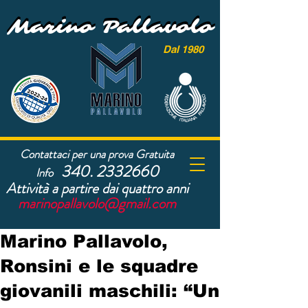
Marino Pallavolo
Marino Pallavolo
Dal 1980
Contattaci per una prova Gratuita
340. 2332660
Info
Attività a partire dai quattro anni
marinopallavolo@gmail.com
Marino Pallavolo,
Ronsini e le squadre
giovanili maschili: “Un