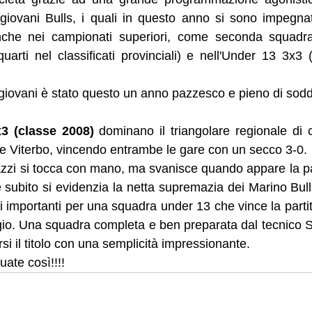
i giovani Bulls, i quali in questo anno si sono impegnat
che nei campionati superiori, come seconda squadra 
arti nel classificati provinciali) e nell'Under 13 3x3 (te
 giovani è stato questo un anno pazzesco e pieno di soddi
3 (classe 2008) 
dominano il triangolare regionale di c
Life Viterbo, vincendo entrambe le gare con un secco 3-0. 
azzi si tocca con mano, ma svanisce quando appare la pal
 subito si evidenzia la netta supremazia dei Marino Bulls
i importanti per una squadra under 13 che vince la partit
gio. Una squadra completa e ben preparata dal tecnico 
rsi il titolo con una semplicità impressionante. 
uate così!!!!