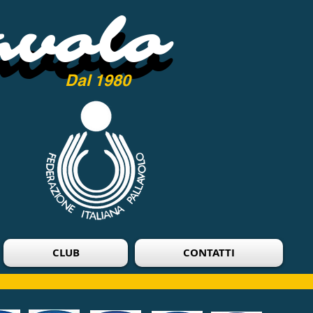
avolo
avolo
Dal 1980
CLUB
CONTATTI