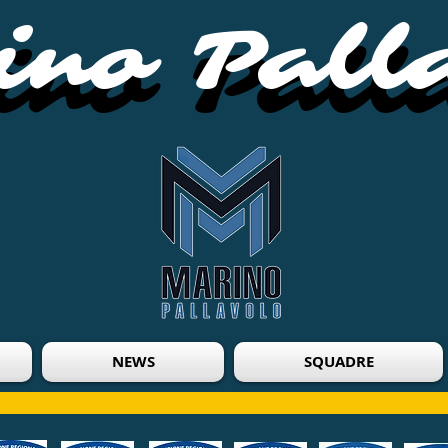
no Pall
no Pall
NEWS
SQUADRE