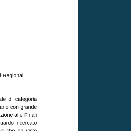
i Regionali 
le di categoria 
tano con grande 
zione alle Finali 
ardo ricercato 
a che ha visto 