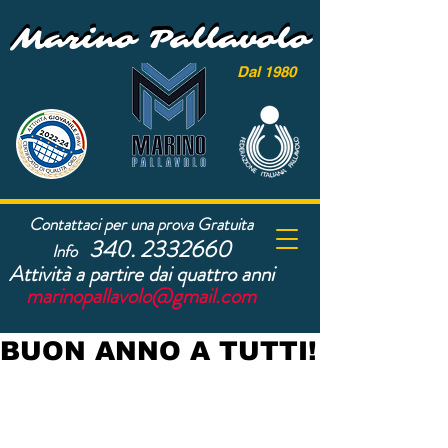
Marino Pallavolo
Marino Pallavolo
Dal 1980
Contattaci per una prova Gratuita
340. 2332660
Info
Attività a partire dai quattro anni
marinopallavolo@gmail.com
BUON ANNO A TUTTI!